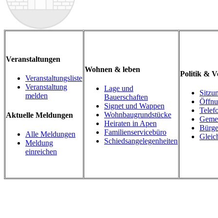
Veranstaltungen
Wohnen & leben
Politik & 
Veranstaltungsliste
Veranstaltung
Lage und
Sitzu
melden
Bauerschaften
Öffnu
Signet und Wappen
Telef
Wohnbaugrundstücke
Aktuelle Meldungen
Gemei
Heiraten in Apen
Bürge
Familienservicebüro
Alle Meldungen
Gleic
Schiedsangelegenheiten
Meldung
einreichen