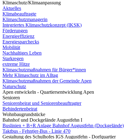
Klimaschutz/Klimaanpassung
Aktuelles
Klimabeauftragte
Klimaschutzmanagerin
Integriertes Klimaschutzkonzept (IKSK)
Förderungen
Energieeffizienz
Energiesparchecks
Mobilität
Nachhaltiges Leben
Starkregen
extreme Hitze
Klimaschutzmaßnahmen für Bürger*innen
Mehr Klimaschutz im Alltag
Klimaschutzmaßnahmen der Gemeinde Apen
Naturschutz
Apen entwickeln - Quartiersentwicklung Apen
Senioren
Seniorenbeirat und Seniorenbeauftragter
Behindertenbeirat
Wohnbaugrundstücke
Bahnhof und Dockgelände Augustfehn I
Buslinien + B+R Anlage Bahnhof Augustfehn (Dockgelände)
Taktbus - Fehntjer-Bus - Linie 470
Gestaltung des Schulhofes IGS Augustfehn - Dorfquartier