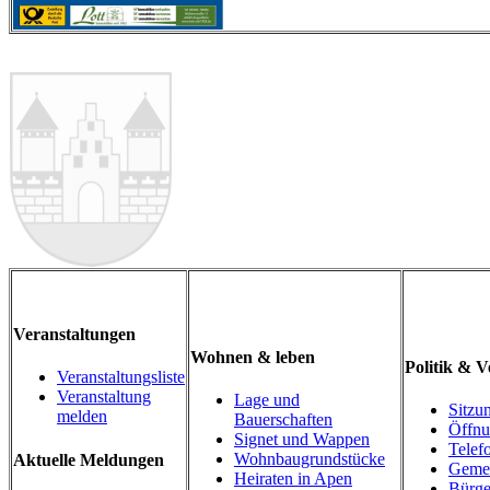
Veranstaltungen
Wohnen & leben
Politik & 
Veranstaltungsliste
Veranstaltung
Lage und
Sitzu
melden
Bauerschaften
Öffnu
Signet und Wappen
Telef
Wohnbaugrundstücke
Aktuelle Meldungen
Gemei
Heiraten in Apen
Bürge