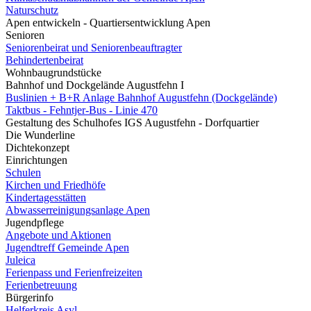
Naturschutz
Apen entwickeln - Quartiersentwicklung Apen
Senioren
Seniorenbeirat und Seniorenbeauftragter
Behindertenbeirat
Wohnbaugrundstücke
Bahnhof und Dockgelände Augustfehn I
Buslinien + B+R Anlage Bahnhof Augustfehn (Dockgelände)
Taktbus - Fehntjer-Bus - Linie 470
Gestaltung des Schulhofes IGS Augustfehn - Dorfquartier
Die Wunderline
Dichtekonzept
Einrichtungen
Schulen
Kirchen und Friedhöfe
Kindertagesstätten
Abwasserreinigungsanlage Apen
Jugendpflege
Angebote und Aktionen
Jugendtreff Gemeinde Apen
Juleica
Ferienpass und Ferienfreizeiten
Ferienbetreuung
Bürgerinfo
Helferkreis Asyl