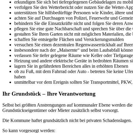
erkundigen Sie sich bei tiefergelegenen Gebäudelagen zu mobi
verfolgen Sie den Wetterbericht oder nutzen Sie die Wetter-Ap
unterstützen Sie hilfsbedürftige Personen wie Kinder, ältere 
achten Sie auf Durchsagen von Polizei, Feuerwehr und Gemei
behindern Sie die Einsatzkräfte nicht und folgen Sie deren An
pflegen Sie eine gute Nachbarschaft und sprechen Sie über di
gestalten Sie Ihren Garten nicht mit möglichen Materialien, di
schaffen Sie entsiegelte Flächen und Versickerungsmulden
versuchen Sie einen dezentralen Regenwasserrückhalt auf Ihr
insbesondere nach der „Maisernte“ und beim Laubabfall können
verlassen Sie tiefer gelegene Räume wie Keller oder Tiefgarage
Heizung und andere elektrische Geräte in bedrohten Räumen s
lagern Sie in gefährdeten Bereichen alles in erhöhten Ebenen
ob zu Fuß, mit dem Fahrrad oder Auto - betreten Sie keine U
haben
unmittelbar vor dem Ereignis sollten Sie Transportmittel, PKW
Ihr Grundstück – Ihre Verantwortung
Selbst bei größten Anstrengungen auf kommunaler Ebene werden die A
Grundstückseigentümer oder Mieter zusätzlich selbst vorsorgt.
Die Kommune haftet grundsätzlich nicht bei privaten Schadenslagen.
So kann vorgesorgt werden: