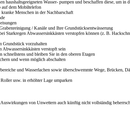
len haushaltsgeeigneten Wasser- pumpen und beschaffen diese, um in d
p auf dem Mobiltelefon
und kranke Menschen in der Nachbarschaft
nde
weisungen
e Grabenreinigung / Kanäle und Ihre Grundstücksentwässerung
e bei Starkregen Abwassersinkkästen verstopfen können (z. B. Hackschni
em Grundstück vorzuhalten
 Abwassersinkkästen verstopft sein
n schnellstens und bleiben Sie in den oberen Etagen
ichern und wenn möglich abschalten
ferbereiche und Wasserlachen sowie überschwemmte Wege, Brücken, Däm
, Roller usw. in erhöhter Lage umparken
uswirkungen von Unwettern auch künftig nicht vollständig beherrschba