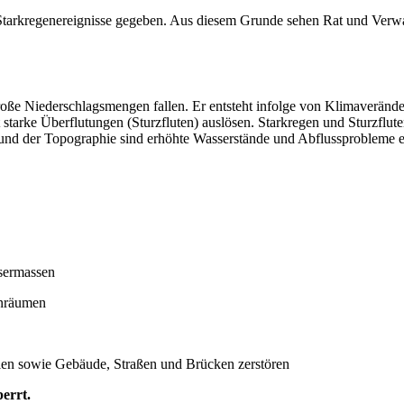
arkregenereignisse gegeben. Aus diesem Grunde sehen Rat und Verwalt
roße Niederschlagsmengen fallen. Er entsteht infolge von Klimaverän
t starke Überflutungen (Sturzfluten) auslösen. Starkregen und Sturzflu
d der Topographie sind erhöhte Wasserstände und Abflussprobleme eine
ssermassen
nräumen
en sowie Gebäude, Straßen und Brücken zerstören
errt.