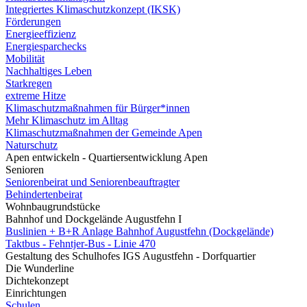
Integriertes Klimaschutzkonzept (IKSK)
Förderungen
Energieeffizienz
Energiesparchecks
Mobilität
Nachhaltiges Leben
Starkregen
extreme Hitze
Klimaschutzmaßnahmen für Bürger*innen
Mehr Klimaschutz im Alltag
Klimaschutzmaßnahmen der Gemeinde Apen
Naturschutz
Apen entwickeln - Quartiersentwicklung Apen
Senioren
Seniorenbeirat und Seniorenbeauftragter
Behindertenbeirat
Wohnbaugrundstücke
Bahnhof und Dockgelände Augustfehn I
Buslinien + B+R Anlage Bahnhof Augustfehn (Dockgelände)
Taktbus - Fehntjer-Bus - Linie 470
Gestaltung des Schulhofes IGS Augustfehn - Dorfquartier
Die Wunderline
Dichtekonzept
Einrichtungen
Schulen