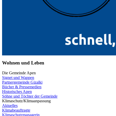
Wohnen und Leben
Die Gemeinde Apen
Signet und Wappen
Partnergemeinde Gizalki
Bücher & Pressemedien
Historisches Apen
Söhne und Töchter der Gemeinde
Klimaschutz/Klimaanpassung
Aktuelles
Klimabeauftragte
Klimaschutzmanagerin