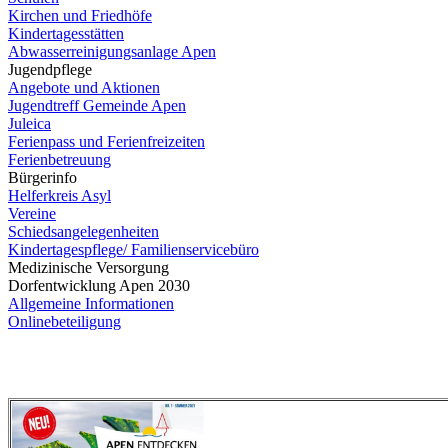
Kirchen und Friedhöfe
Kindertagesstätten
Abwasserreinigungsanlage Apen
Jugendpflege
Angebote und Aktionen
Jugendtreff Gemeinde Apen
Juleica
Ferienpass und Ferienfreizeiten
Ferienbetreuung
Bürgerinfo
Helferkreis Asyl
Vereine
Schiedsangelegenheiten
Kindertagespflege/ Familienservicebüro
Medizinische Versorgung
Dorfentwicklung Apen 2030
Allgemeine Informationen
Onlinebeteiligung