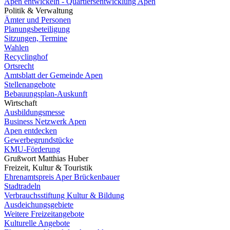
Apen entwickeln - Quartiersentwicklung Apen
Politik & Verwaltung
Ämter und Personen
Planungsbeteiligung
Sitzungen, Termine
Wahlen
Recyclinghof
Ortsrecht
Amtsblatt der Gemeinde Apen
Stellenangebote
Bebauungsplan-Auskunft
Wirtschaft
Ausbildungsmesse
Business Netzwerk Apen
Apen entdecken
Gewerbegrundstücke
KMU-Förderung
Grußwort Matthias Huber
Freizeit, Kultur & Touristik
Ehrenamtspreis Aper Brückenbauer
Stadtradeln
Verbrauchsstiftung Kultur & Bildung
Ausdeichungsgebiete
Weitere Freizeitangebote
Kulturelle Angebote