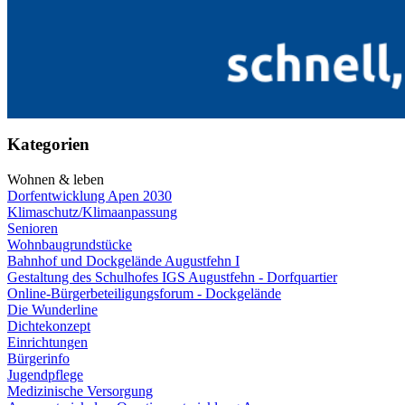
Kategorien
Wohnen & leben
Dorfentwicklung Apen 2030
Klimaschutz/Klimaanpassung
Senioren
Wohnbaugrundstücke
Bahnhof und Dockgelände Augustfehn I
Gestaltung des Schulhofes IGS Augustfehn - Dorfquartier
Online-Bürgerbeteiligungsforum - Dockgelände
Die Wunderline
Dichtekonzept
Einrichtungen
Bürgerinfo
Jugendpflege
Medizinische Versorgung