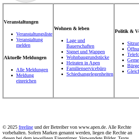
Veranstaltungen
Wohnen & leben
Politik & 
Veranstaltungsliste
Veranstaltung
Lage und
Sitzu
melden
Bauerschaften
Öffnu
Signet und Wappen
Telef
Wohnbaugrundstücke
Aktuelle Meldungen
Gemei
Heiraten in Apen
Bürge
Familienservicebüro
Alle Meldungen
Gleic
Schiedsangelegenheiten
Meldung
einreichen
© 2025
freeline
und der Betreiber von www.apen.de. Alle Rechte
vorbehalten.
Sofern Marken genannt werden, liegen die Rechte an
diesen bei dem jeweiligen Eigentümer.
Verwendete Bilder, Texte