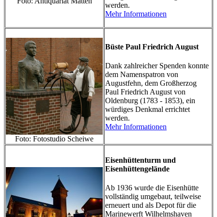
Foto: Antiquariat Matten
werden.
Mehr Informationen
Büste Paul Friedrich August
Dank zahlreicher Spenden konnte
dem Namenspatron von
Augustfehn, dem Großherzog
Paul Friedrich August von
Oldenburg (1783 - 1853), ein
würdiges Denkmal errichtet
werden.
Mehr Informationen
Foto: Fotostudio Scheiwe
Eisenhüttenturm und
Eisenhüttengelände
Ab 1936 wurde die Eisenhütte
vollständig umgebaut, teilweise
erneuert und als Depot für die
Marinewerft Wilhelmshaven