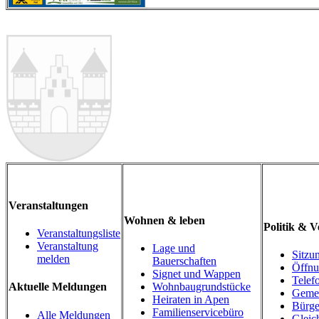
Veranstaltungen
Wohnen & leben
Politik & 
Veranstaltungsliste
Veranstaltung
Lage und
Sitzu
melden
Bauerschaften
Öffnu
Signet und Wappen
Telef
Wohnbaugrundstücke
Aktuelle Meldungen
Gemei
Heiraten in Apen
Bürge
Familienservicebüro
Alle Meldungen
Gleic