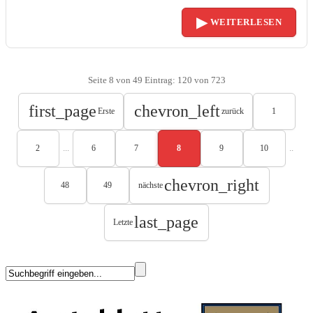
▶
WEITERLESEN
Seite 8 von 49 Eintrag: 120 von 723
first_page
chevron_left
Erste
zurück
1
...
..
2
6
7
8
9
10
chevron_right
48
49
nächste
last_page
Letzte