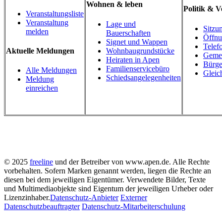
Wohnen & leben
Politik & 
Veranstaltungsliste
Veranstaltung
Lage und
Sitzu
melden
Bauerschaften
Öffnu
Signet und Wappen
Telef
Wohnbaugrundstücke
Aktuelle Meldungen
Gemei
Heiraten in Apen
Bürge
Familienservicebüro
Alle Meldungen
Gleic
Schiedsangelegenheiten
Meldung
einreichen
© 2025
freeline
und der Betreiber von www.apen.de. Alle Rechte
vorbehalten.
Sofern Marken genannt werden, liegen die Rechte an
diesen bei dem jeweiligen Eigentümer.
Verwendete Bilder, Texte
und Multimediaobjekte sind Eigentum der jeweiligen Urheber oder
Lizenzinhaber.
Datenschutz-Anbieter
Externer
Datenschutzbeauftragter
Datenschutz-Mitarbeiterschulung