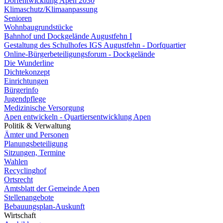
Dorfentwicklung Apen 2030
Klimaschutz/Klimaanpassung
Senioren
Wohnbaugrundstücke
Bahnhof und Dockgelände Augustfehn I
Gestaltung des Schulhofes IGS Augustfehn - Dorfquartier
Online-Bürgerbeteiligungsforum - Dockgelände
Die Wunderline
Dichtekonzept
Einrichtungen
Bürgerinfo
Jugendpflege
Medizinische Versorgung
Apen entwickeln - Quartiersentwicklung Apen
Politik & Verwaltung
Ämter und Personen
Planungsbeteiligung
Sitzungen, Termine
Wahlen
Recyclinghof
Ortsrecht
Amtsblatt der Gemeinde Apen
Stellenangebote
Bebauungsplan-Auskunft
Wirtschaft