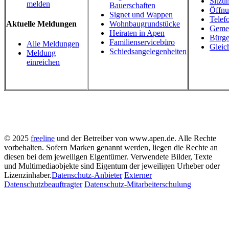
Sitzu
melden
Bauerschaften
Öffnu
Signet und Wappen
Telef
Wohnbaugrundstücke
Aktuelle Meldungen
Gemei
Heiraten in Apen
Bürge
Familienservicebüro
Alle Meldungen
Gleic
Schiedsangelegenheiten
Meldung
einreichen
© 2025
freeline
und der Betreiber von www.apen.de. Alle Rechte
vorbehalten.
Sofern Marken genannt werden, liegen die Rechte an
diesen bei dem jeweiligen Eigentümer.
Verwendete Bilder, Texte
und Multimediaobjekte sind Eigentum der jeweiligen Urheber oder
Lizenzinhaber.
Datenschutz-Anbieter
Externer
Datenschutzbeauftragter
Datenschutz-Mitarbeiterschulung