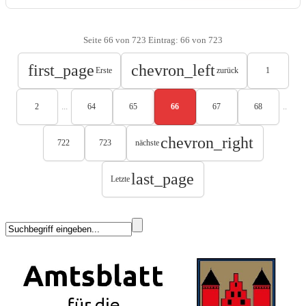
Seite 66 von 723 Eintrag: 66 von 723
first_page
chevron_left
Erste
zurück
1
...
..
2
64
65
66
67
68
chevron_right
722
723
nächste
last_page
Letzte