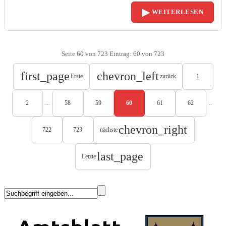
▶
WEITERLESEN
Seite 60 von 723 Eintrag: 60 von 723
first_page
chevron_left
Erste
zurück
1
...
..
2
58
59
60
61
62
chevron_right
722
723
nächste
last_page
Letzte