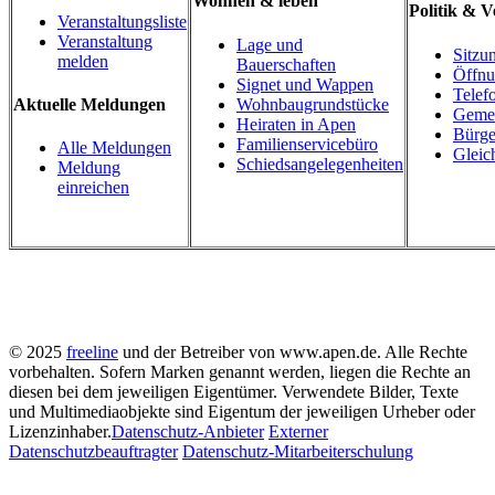
Wohnen & leben
Politik & 
Veranstaltungsliste
Veranstaltung
Lage und
Sitzu
melden
Bauerschaften
Öffnu
Signet und Wappen
Telef
Wohnbaugrundstücke
Aktuelle Meldungen
Gemei
Heiraten in Apen
Bürge
Familienservicebüro
Alle Meldungen
Gleic
Schiedsangelegenheiten
Meldung
einreichen
© 2025
freeline
und der Betreiber von www.apen.de. Alle Rechte
vorbehalten.
Sofern Marken genannt werden, liegen die Rechte an
diesen bei dem jeweiligen Eigentümer.
Verwendete Bilder, Texte
und Multimediaobjekte sind Eigentum der jeweiligen Urheber oder
Lizenzinhaber.
Datenschutz-Anbieter
Externer
Datenschutzbeauftragter
Datenschutz-Mitarbeiterschulung