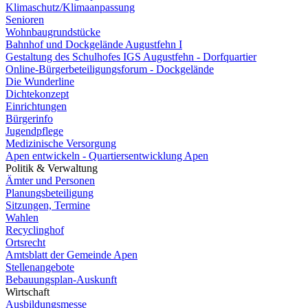
Klimaschutz/Klimaanpassung
Senioren
Wohnbaugrundstücke
Bahnhof und Dockgelände Augustfehn I
Gestaltung des Schulhofes IGS Augustfehn - Dorfquartier
Online-Bürgerbeteiligungsforum - Dockgelände
Die Wunderline
Dichtekonzept
Einrichtungen
Bürgerinfo
Jugendpflege
Medizinische Versorgung
Apen entwickeln - Quartiersentwicklung Apen
Politik & Verwaltung
Ämter und Personen
Planungsbeteiligung
Sitzungen, Termine
Wahlen
Recyclinghof
Ortsrecht
Amtsblatt der Gemeinde Apen
Stellenangebote
Bebauungsplan-Auskunft
Wirtschaft
Ausbildungsmesse